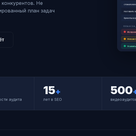
а конкурентов. Не
стоматолог
ированный план задач
поставить 
брекеты вз
ПЛАН З
Исправи
ёт
Новая 
Усилить
15
500
+
ости аудита
лет в SEO
видеоаудито