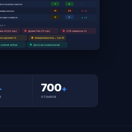
1
2
ия на красных воротах
—
18
24
виниры москва
▼ −5
11
9
рослым стоимость
▲ +2
АДАЧ
ть H1 (23 стр.)
Дубли Title (17 стр.)
CTR сниппетов ×3
посадочная ×2
Виниры/брекеты → топ-10
 контент airflow
Детская стоматология
700
+
+
в
отзывов