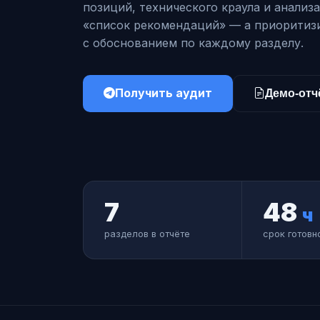
позиций, технического краула и анализ
«список рекомендаций» — а приоритиз
с обоснованием по каждому разделу.
Получить аудит
Демо-отч
7
48
ч
разделов в отчёте
срок готовн