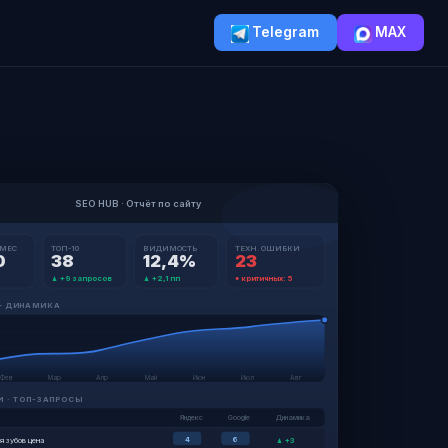
Telegram
MAX
SEO HUB · Отчёт по сайту
 МЕС
ТОП-10
ВИДИМОСТЬ
ТЕХН. ОШИБКИ
0
38
12,4%
23
▲ +9 запросов
▲ +2,1 пп
● критичных: 5
— ДИНАМИКА
Фев
Мар
Апр
Май
Июн
Июл
Авг
 · ТОП-ЗАПРОСЫ
Яндекс
Google
Динамика
4
6
я зубов цена
▲ +3