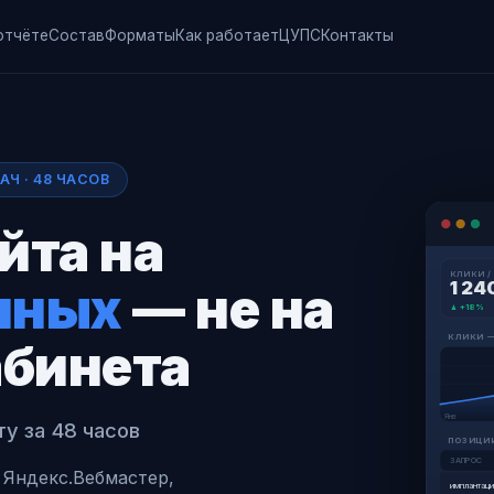
отчёте
Состав
Форматы
Как работает
ЦУПС
Контакты
Ч · 48 ЧАСОВ
йта на
КЛИКИ /
нных
— не на
1 24
▲ +18%
КЛИКИ 
абинета
Янв
ту за 48 часов
ПОЗИЦИИ
ЗАПРОС
, Яндекс.Вебмастер,
имплантаци